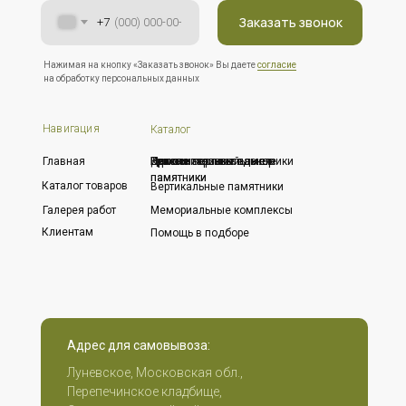
Заказать звонок
+7
Нажимая на кнопку «Заказать звонок» Вы даете
согласие
на обработку персональных данных
Навигация
Каталог
Главная
Горизонтальные памятники
Резные горизонтальные
Резные вертикальные
Дополнительный декор
Цоколя
Кресты
памятники
памятники
Каталог товаров
Вертикальные памятники
Галерея работ
Мемориальные комплексы
Клиентам
Помощь в подборе
Адрес для самовывоза:
Луневское, Московская обл.,
Перепечинское кладбище,