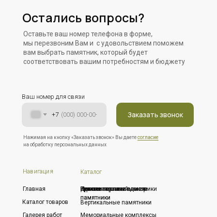
Остались вопросы?
Оставьте ваш номер телефона в форме,
мы перезвоним Вам и с удовольствием поможем
вам выбрать памятник, который будет
соответствовать вашим потребностям и бюджету
Ваш номер для связи
Заказать звонок
+7
Нажимая на кнопку «Заказать звонок» Вы даете
согласие
на обработку персональных данных
Навигация
Каталог
Главная
Горизонтальные памятники
Резные горизонтальные
Резные вертикальные
Дополнительный декор
Цоколя
Кресты
памятники
памятники
Каталог товаров
Вертикальные памятники
Галерея работ
Мемориальные комплексы