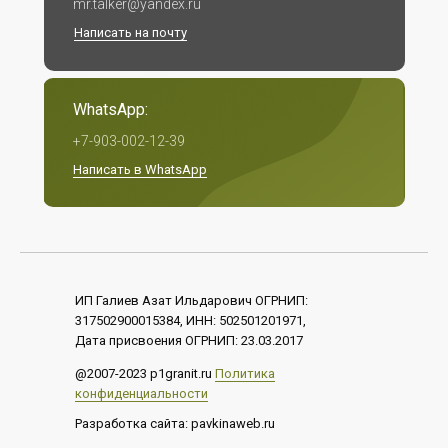
mr.talker@yandex.ru
Написать на почту
WhatsApp:
+7-903-002-12-39
Написать в WhatsApp
ИП Галиев Азат Ильдарович ОГРНИП:
317502900015384, ИНН: 502501201971,
Дата присвоения ОГРНИП: 23.03.2017
@2007-2023 p1granit.ru
Политика
конфиденциальности
Разработка сайта: pavkinaweb.ru